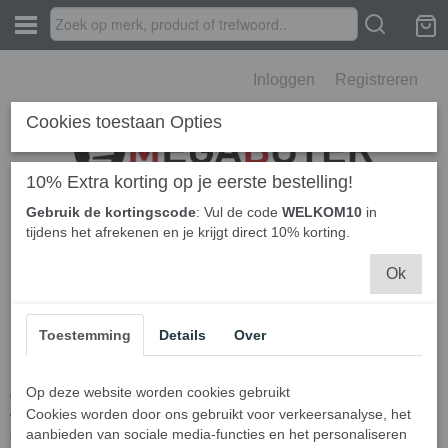
Inloggen
Registreren
Cookies toestaan Opties
10% Extra korting op je eerste bestelling!
Gebruik de kortingscode
: Vul de code
WELKOM10
in
Home
› Swiffer Duster navulling 20 stuks
tijdens het afrekenen en je krijgt direct 10% korting.
Swiffer Duster navulling 20
Ok
stuks
Toestemming
Details
Over
Omschrijving
Op deze website worden cookies gebruikt
Op zoek naar een handige oplossing voor het snel en efficiënt
Cookies worden door ons gebruikt voor verkeersanalyse, het
verwijderen van stof in huis? Dan is de Swiffer Duster navulling 20
aanbieden van sociale media-functies en het personaliseren
stuks een perfecte keuze. Deze navullingen zijn speciaal ontworpen