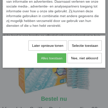
van informatie en advertenties. Daarnaast verlenen we onze
voor de Swiffer Duster en zorgen ervoor dat stof en vuil moeiteloos
sociale media-, advertentie- en analysepartners toegang tot
worden opgevangen. De unieke vezels van de Swiffer Duster
informatie over hoe u onze site gebruikt. Zij kunnen deze
zorgen ervoor dat zelfs het fijnste stof wordt vastgehouden, zonder
informatie gebruiken in combinatie met andere gegevens die
dat het zich verspreidt in de lucht. Zo blijft je huis niet alleen
zij mogelijk hebben verzameld door uw gebruik van hun
schoon, maar ook gezonder. Met een verpakking van 20 stuks ben
diensten of die u hen hebt verstrekt.
je bovendien voorlopig weer voorzien en hoef je niet steeds nieuwe
navullingen te kopen. Kortom, met de Swiffer Duster navulling 20
stuks haal je een handig en effectief schoonmaakproduct in huis.
Later opnieuw tonen
Selectie toestaan
Alles toestaan
Nee, niet akkoord
Bestel nu