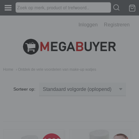
Inloggen
Registreren
Home
› Ontdek de vele voordelen van make-up watjes
Sorteer op: