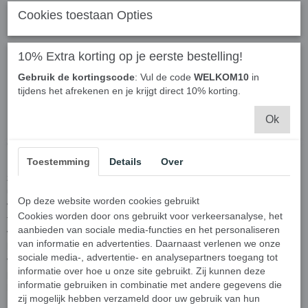
Cookies toestaan Opties
10% Extra korting op je eerste bestelling!
Ontdek de vele voordelen van
make-
Gebruik de kortingscode
: Vul de code
WELKOM10
in
tijdens het afrekenen en je krijgt direct 10% korting.
up watjes
Ok
Omschrijving make-up watjes
Toestemming
Details
Over
Make-up watjes zijn essentiële tools in elke beauty routine. Deze
zachte katoenen watjes zijn perfect voor het verwijderen van make-
up, reinigen van de huid en aanbrengen van toner. Ze zijn ideaal
Op deze website worden cookies gebruikt
voor het aanbrengen van gezichtsproducten zonder pluisjes achter
Cookies worden door ons gebruikt voor verkeersanalyse, het
te laten op de huid. Make-up watjes zijn verkrijgbaar in
aanbieden van sociale media-functies en het personaliseren
verschillende formaten en materialen, zoals biologisch katoen of
van informatie en advertenties. Daarnaast verlenen we onze
bamboe. Door hun absorberende eigenschappen zijn ze perfect
sociale media-, advertentie- en analysepartners toegang tot
voor het verwijderen van make-up en het aanbrengen van
informatie over hoe u onze site gebruikt. Zij kunnen deze
producten op de huid. Met make-up watjes kun je gemakkelijk en
informatie gebruiken in combinatie met andere gegevens die
hygiënisch je make-up verwijderen en je huid verzorgen.
zij mogelijk hebben verzameld door uw gebruik van hun