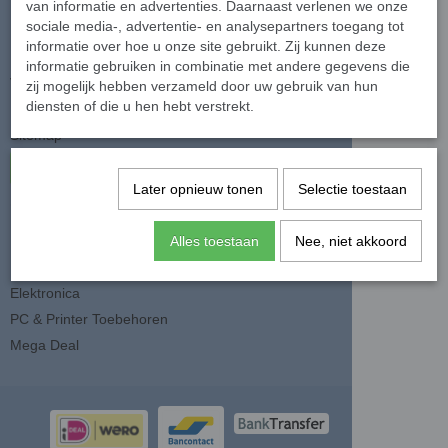
Disclaimer
van informatie en advertenties. Daarnaast verlenen we onze
sociale media-, advertentie- en analysepartners toegang tot
Privacy Policy
informatie over hoe u onze site gebruikt. Zij kunnen deze
Betaalmethoden
informatie gebruiken in combinatie met andere gegevens die
Verzenden & retourneren
zij mogelijk hebben verzameld door uw gebruik van hun
diensten of die u hen hebt verstrekt.
Klantenservice
Sitemap
Herroeping
Later opnieuw tonen
Selectie toestaan
Categorieën
Huishouden
Alles toestaan
Nee, niet akkoord
Lichamelijke Verzorging
Elektronica
PC & Printer Toebehoren
Mega Deal